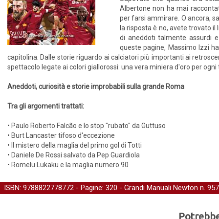
Albertone non ha mai raccontat
per farsi ammirare. O ancora, s
la risposta è no, avete trovato il
di aneddoti talmente assurdi e
queste pagine, Massimo Izzi ha r
capitolina. Dalle storie riguardo ai calciatori più importanti ai retro
spettacolo legate ai colori giallorossi: una vera miniera d'oro per ogni
Aneddoti, curiosità e storie improbabili sulla grande Roma
Tra gli argomenti trattati:
• Paulo Roberto Falcão e lo stop "rubato" da Guttuso
• Burt Lancaster tifoso d'eccezione
• Il mistero della maglia del primo gol di Totti
• Daniele De Rossi salvato da Pep Guardiola
• Romelu Lukaku e la maglia numero 90
ISBN: 9788822778772 - Pagine: 320 -
Grandi Manuali Newton
n. 957
Potrebber