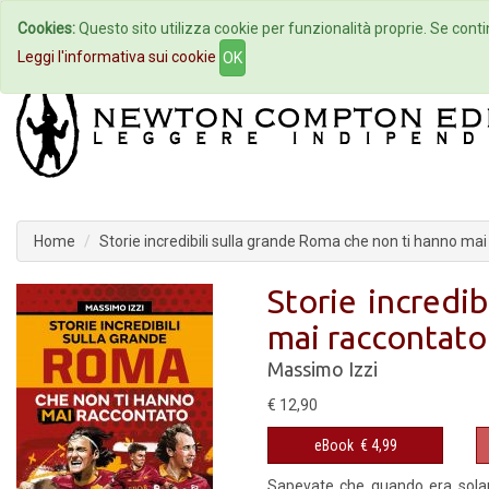
Cookies:
Questo sito utilizza cookie per funzionalità proprie. Se contin
Home
Autori
Eventi
Col
Leggi l'informativa sui cookie
OK
Home
Storie incredibili sulla grande Roma che non ti hanno ma
Storie incredi
mai raccontato
Massimo Izzi
€ 12,90
eBook
€ 4,99
Sapevate che quando era sola