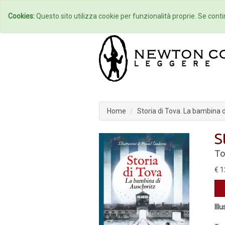
Home
Autori
Cookies:
Questo sito utilizza cookie per funzionalità proprie. Se contin
Home
Storia di Tova. La bambina 
S
To
€ 1
Ill