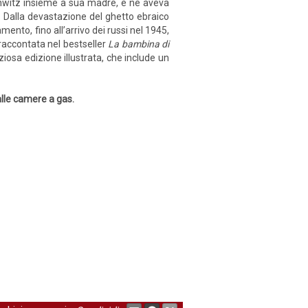
hwitz insieme a sua madre, e ne aveva
a. Dalla devastazione del ghetto ebraico
amento, fino all’arrivo dei russi nel 1945,
 raccontata nel bestseller
La bambina di
eziosa edizione illustrata, che include un
alle camere a gas.