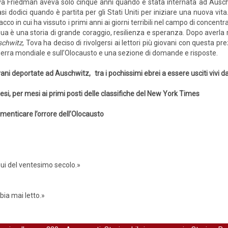
a Friedman aveva solo cinque anni quando è stata internata ad Ausc
si dodici quando è partita per gli Stati Uniti per iniziare una nuova vit
acco in cui ha vissuto i primi anni ai giorni terribili nel campo di concentr
sua è una storia di grande coraggio, resilienza e speranza. Dopo averla
schwitz
, Tova ha deciso di rivolgersi ai lettori più giovani con questa pr
erra mondiale e sull’Olocausto e una sezione di domande e risposte.
vani deportate ad Auschwitz, tra i pochissimi ebrei a essere usciti vivi d
si, per mesi ai primi posti delle classifiche del New York Times
imenticare l’orrore dell’Olocausto
bui del ventesimo secolo.»
bia mai letto.»