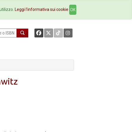
okstore
Contatti
utilizzo.
Leggi l'informativa sui cookie
OK
hwitz