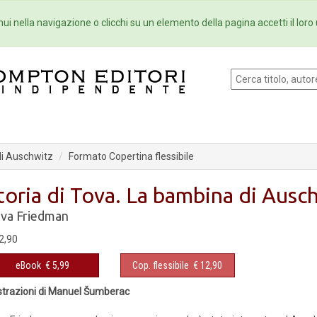
Eventi
Collane
Newsletter
Ebo
ui nella navigazione o clicchi su un elemento della pagina accetti il loro 
di Auschwitz
Formato Copertina flessibile
toria di Tova. La bambina di Ausc
va Friedman
2,90
eBook
€ 5,99
Cop. flessibile
€ 12,90
ustrazioni di Manuel Šumberac