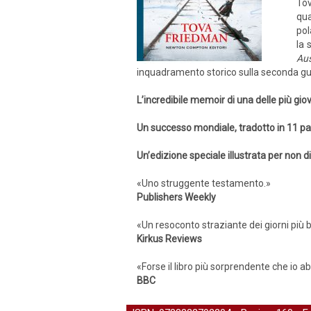
Tov
qua
pol
la 
Au
inquadramento storico sulla seconda gu
L’incredibile memoir di una delle più gio
Un successo mondiale, tradotto in 11 pae
Un’edizione speciale illustrata per non d
«Uno struggente testamento.»
Publishers Weekly
«Un resoconto straziante dei giorni più 
Kirkus Reviews
«Forse il libro più sorprendente che io ab
BBC