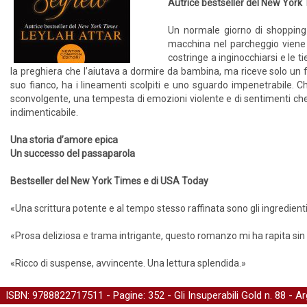
Autrice bestseller del New York
Un normale giorno di shopping
macchina nel parcheggio viene 
costringe a inginocchiarsi e le 
la preghiera che l’aiutava a dormire da bambina, ma riceve solo un for
suo fianco, ha i lineamenti scolpiti e uno sguardo impenetrabile. Ch
sconvolgente, una tempesta di emozioni violente e di sentimenti che
indimenticabile.
Una storia d’amore epica
Un successo del passaparola
Bestseller del New York Times e di USA Today
«Una scrittura potente e al tempo stesso raffinata sono gli ingredie
«Prosa deliziosa e trama intrigante, questo romanzo mi ha rapita sin
«Ricco di suspense, avvincente. Una lettura splendida.»
ISBN: 9788822717511 - Pagine: 352 -
Gli Insuperabili Gold
n. 88 - A