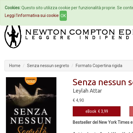
Cookies:
Questo sito utilizza cookie per funzionalità proprie. Se contin
Home
Autori
Eventi
Col
Leggi l'informativa sui cookie
OK
Home
Senza nessun segreto
Formato Copertina rigida
Senza nessun 
Leylah Attar
€ 4,90
eBook
€ 3,99
Bestseller del New York Times 