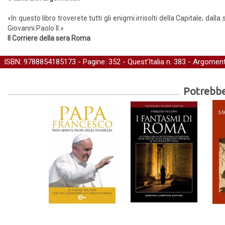
«In questo libro troverete tutti gli enigmi irrisolti della Capitale, d
Giovanni Paolo II.»
Il Corriere della sera Roma
ISBN: 9788854185173 - Pagine: 352 -
Quest'Italia
n. 383 - Argoment
Potrebber