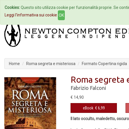
Cookies:
Questo sito utilizza cookie per funzionalità proprie. Se contin
Home
Autori
Eventi
Col
Leggi l'informativa sui cookie
OK
Home
Roma segreta e misteriosa
Formato Copertina rigida
Roma segreta e
Fabrizio Falconi
€ 14,90
eBook
€ 6,99
Il lato occulto, maledetto, oscuro