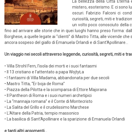
La bellezza della Città Eterna
mistero, esoterismo. E ci sono luo
oscuri. Fabrizio Falconi ci con
curiosità, segreti, miti e tradizi
un volto poco conosciuto della c
fino ad arrivare alle storie che in quei luoghi hanno preso forma: dall
Borghese, a quelle legate ai “clienti” di Mastro Titta, alle vicende che 
ancora sospeso del giallo di Emanuela Orlandi e di Sant’Apollinare...
Un viaggio nei secoli attraverso leggende, curiosità, segreti, miti e tr
• Villa Strohl Fern, l’isola dei morti e i suoi fantasmi
• Il 13 cristiano e l’attentato a papa WojtyŁa
• I fantasmi di Villa Madama, abbandonata per due secoli
• Mastro Titta, “Er boja de Roma”
• Piazza della Pilotta e la scomparsa di Ettore Majorana
• Il Pantheon di Roma e i suoi numeri archetipici
• La “mannaja romana” e il Conte di Montecristo
• La Salita del Grillo e il crudelissimo Marchese
• L’Altare della Patria, tempio massonico
• La basilica di Sant’Apollinare e la sparizione di Emanuela Orlandi
e tanti altri argomenti...