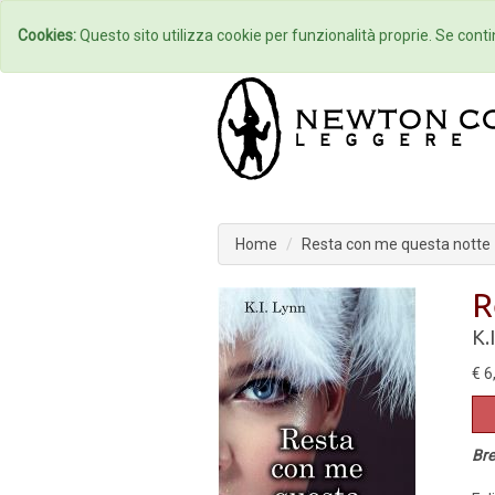
Home
Autori
Cookies:
Questo sito utilizza cookie per funzionalità proprie. Se contin
Home
Resta con me questa notte
R
K.
€ 6
Bre