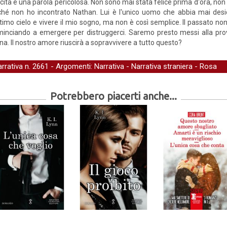
icità è una parola pericolosa. Non sono mai stata felice prima d'ora, non
ché non ho incontrato Nathan. Lui è l'unico uomo che abbia mai desi
timo cielo e vivere il mio sogno, ma non è così semplice. Il passato non
inciando a emergere per distruggerci. Saremo presto messi alla prov
ina. Il nostro amore riuscirà a sopravvivere a tutto questo?
arrativa
n. 2661 - Argomenti:
Narrativa
-
Narrativa straniera
-
Rosa
Potrebbero piacerti anche...