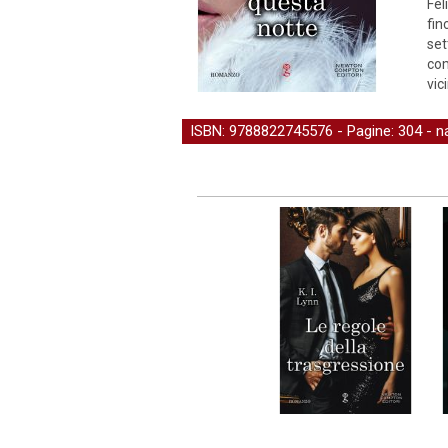
Fel
fin
set
com
vic
ISBN: 9788822745576 - Pagine: 304 -
n