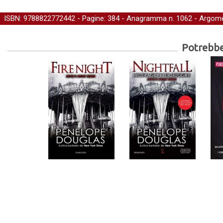
ISBN: 9788822772442 - Pagine: 384 -
Anagramma
n. 1062 - Argome
Potrebber