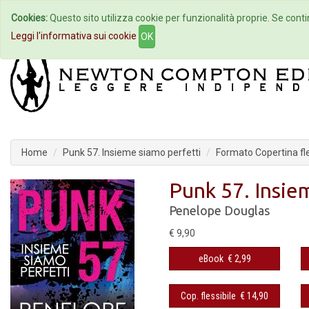
Cookies:
Questo sito utilizza cookie per funzionalità proprie. Se contin
Home
Autori
Eventi
Col
Leggi l'informativa sui cookie
OK
Home
Punk 57. Insieme siamo perfetti
Formato Copertina fle
Punk 57. Insie
Penelope Douglas
€ 9,90
eBook
€ 2,99
Cop. flessibile
€ 14,90