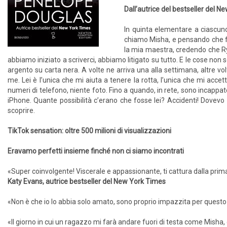
Dall’autrice del bestseller del 
In quinta elementare a ciascuno
chiamo Misha, e pensando che fo
la mia maestra, credendo che R
abbiamo iniziato a scriverci, abbiamo litigato su tutto. E le cose non 
argento su carta nera. A volte ne arriva una alla settimana, altre v
me. Lei è l’unica che mi aiuta a tenere la rotta, l’unica che mi acce
numeri di telefono, niente foto. Fino a quando, in rete, sono incappat
iPhone. Quante possibilità c’erano che fosse lei? Accidenti! Dovev
scoprire.
TikTok sensation: oltre 500 milioni di visualizzazioni
Eravamo perfetti insieme finché non ci siamo incontrati
«Super coinvolgente! Viscerale e appassionante, ti cattura dalla prim
Katy Evans, autrice bestseller del New York Times
«Non è che io lo abbia solo amato, sono proprio impazzita per ques
«Il giorno in cui un ragazzo mi farà andare fuori di testa come Misha, 