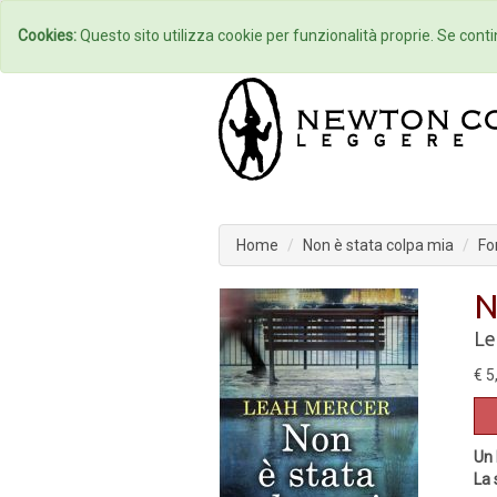
Home
Autori
Cookies:
Questo sito utilizza cookie per funzionalità proprie. Se contin
Home
Non è stata colpa mia
Fo
N
Le
€ 5
Un 
La 