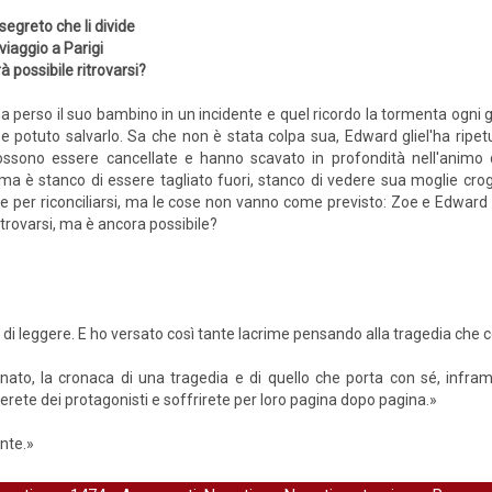
segreto che li divide
viaggio a Parigi
à possibile ritrovarsi?
perso il suo bambino in un incidente e quel ricordo la tormenta ogni gi
e potuto salvarlo. Sa che non è stata colpa sua, Edward gliel'ha ripet
ossono essere cancellate e hanno scavato in profondità nell'animo
ma è stanco di essere tagliato fuori, stanco di vedere sua moglie crog
e per riconciliarsi, ma le cose non vanno come previsto: Zoe e Edward 
itrovarsi, ma è ancora possibile?
 di leggere. E ho versato così tante lacrime pensando alla tragedia che co
o, la cronaca di una tragedia e di quello che porta con sé, inframm
rete dei protagonisti e soffrirete per loro pagina dopo pagina.»
nte.»