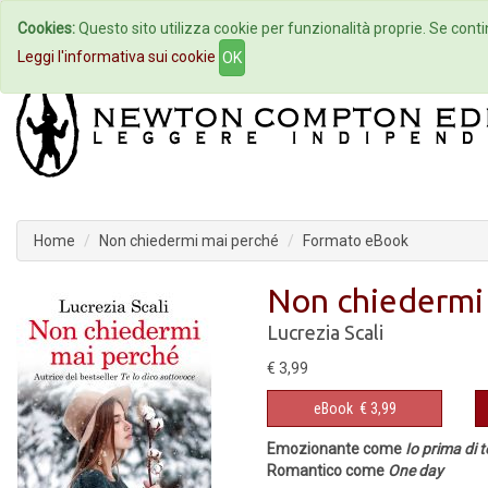
Cookies:
Questo sito utilizza cookie per funzionalità proprie. Se contin
Home
Autori
Eventi
Col
Leggi l'informativa sui cookie
OK
Home
Non chiedermi mai perché
Formato eBook
Non chiedermi
Lucrezia Scali
€ 3,99
eBook
€ 3,99
Emozionante come
Io prima di t
Romantico come
One day