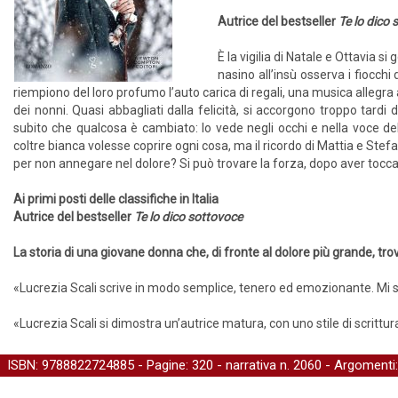
Autrice del bestseller
Te lo dico
È la vigilia di Natale e Ottavia s
nasino all’insù osserva i fiocchi
riempiono del loro profumo l’auto carica di regali, una musica alleg
dei nonni. Quasi abbagliati dalla felicità, si accorgono troppo tardi
subito che qualcosa è cambiato: lo vede negli occhi e nella voce del
coltre bianca volesse coprire ogni cosa, ma il ricordo di Mattia e Ste
per non annegare nel dolore? Si può trovare la forza, dopo aver toccato
Ai primi posti delle classifiche in Italia
Autrice del bestseller
Te lo dico sottovoce
La storia di una giovane donna che, di fronte al dolore più grande, tro
«Lucrezia Scali scrive in modo semplice, tenero ed emozionante. Mi s
«Lucrezia Scali si dimostra un’autrice matura, con uno stile di scrittur
ISBN: 9788822724885 - Pagine: 320 -
narrativa
n. 2060 - Argomenti