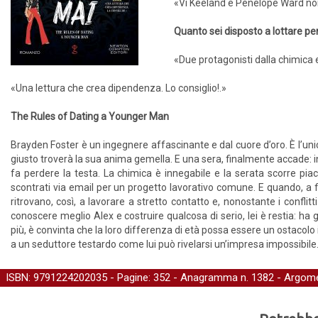
«Vi Keeland e Penelope Ward non
Quanto sei disposto a lottare pe
«Due protagonisti dalla chimica 
«Una lettura che crea dipendenza. Lo consiglio!.»
The Rules of Dating a Younger Man
Brayden Foster è un ingegnere affascinante e dal cuore d’oro. È l’un
giusto troverà la sua anima gemella. E una sera, finalmente accade: i
fa perdere la testa. La chimica è innegabile e la serata scorre piace
scontrati via email per un progetto lavorativo comune. E quando, a fin
ritrovano, così, a lavorare a stretto contatto e, nonostante i conflitt
conoscere meglio Alex e costruire qualcosa di serio, lei è restia: ha
più, è convinta che la loro differenza di età possa essere un ostacolo
a un seduttore testardo come lui può rivelarsi un’impresa impossibil
ISBN: 9791224202035 - Pagine: 352 -
Anagramma
n. 1382 - Argome