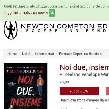
Cookies:
Questo sito utilizza cookie per funzionalità proprie. Se contin
Home
Autori
Eventi
Col
Leggi l'informativa sui cookie
OK
Home
Noi due, insieme mai
Formato Copertina flessibile
Noi due, insie
Vi Keeland
Penelope War
€ 9,90
eBook
€ 6,99
Una nuova storia d’amore dalla co