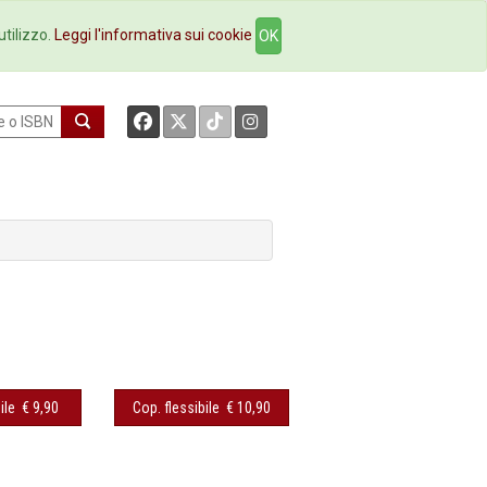
okstore
Contatti
utilizzo.
Leggi l'informativa sui cookie
OK
ile
€ 9,90
Cop. flessibile
€ 10,90