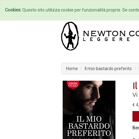
Home
Autori
Cookies:
Questo sito utilizza cookie per funzionalità proprie. Se contin
Home
Il mio bastardo preferito
I
Vi
€ 4
Bes