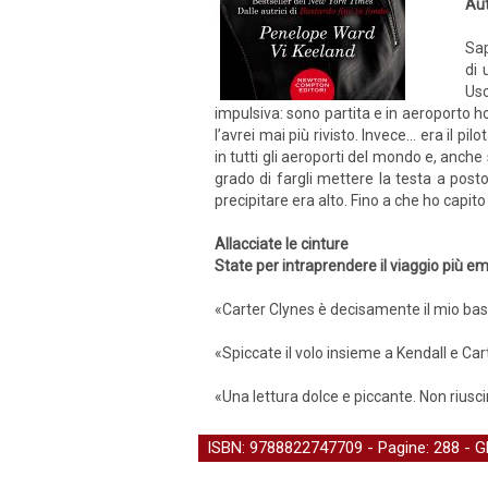
Aut
Sap
di 
Usc
impulsiva: sono partita e in aeroporto 
l’avrei mai più rivisto. Invece… era il p
in tutti gli aeroporti del mondo e, anch
grado di fargli mettere la testa a pos
precipitare era alto. Fino a che ho capito
Allacciate le cinture
State per intraprendere il viaggio più e
«Carter Clynes è decisamente il mio bas
«Spiccate il volo insieme a Kendall e Car
«Una lettura dolce e piccante. Non riusci
ISBN: 9788822747709 - Pagine: 288 -
G