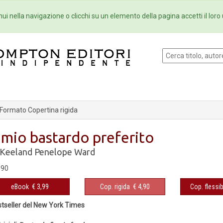
Eventi
Collane
Newsletter
Ebo
ui nella navigazione o clicchi su un elemento della pagina accetti il loro 
Formato Copertina rigida
l mio bastardo preferito
 Keeland
Penelope Ward
,90
eBook
€ 3,99
Cop. rigida
€ 4,90
Cop. flessib
tseller del New York Times