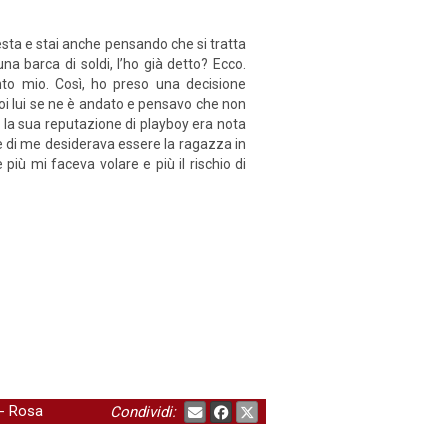
esta e stai anche pensando che si tratta
na barca di soldi, l’ho già detto? Ecco.
to mio. Così, ho preso una decisione
poi lui se ne è andato e pensavo che non
o: la sua reputazione di playboy era nota
te di me desiderava essere la ragazza in
iù mi faceva volare e più il rischio di
-
Rosa
Condividi: