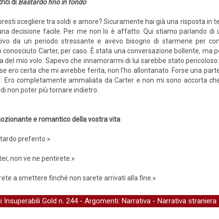
rici di
Bastardo fino in fondo
resti scegliere tra soldi e amore? Sicuramente hai già una risposta in t
una decisione facile. Per me non lo è affatto. Qui stiamo parlando di u
ivo da un periodo stressante e avevo bisogno di starmene per con
ho conosciuto Carter, per caso. È stata una conversazione bollente, ma 
ilota del mio volo. Sapevo che innamorarmi di lui sarebbe stato pericolos
e se ero certa che mi avrebbe ferita, non l’ho allontanato. Forse una par
to. Ero completamente ammaliata da Carter e non mi sono accorta che p
 di non poter più tornare indietro.
mozionante e romantico della vostra vita
tardo preferito.»
ter, non ve ne pentirete.»
rete a smettere finché non sarete arrivati alla fine.»
li Insuperabili Gold
n. 244 - Argomenti:
Narrativa
-
Narrativa straniera