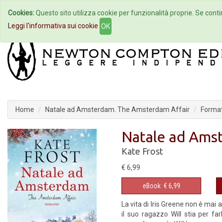
Cookies:
Questo sito utilizza cookie per funzionalità proprie. Se contin
Home
Autori
Eventi
Col
Leggi l'informativa sui cookie
OK
Home
Natale ad Amsterdam. The Amsterdam Affair
Forma
Natale ad Ams
Kate Frost
€ 6,99
eBook
€ 6,99
La vita di Iris Greene non è mai
il suo ragazzo Will stia per f