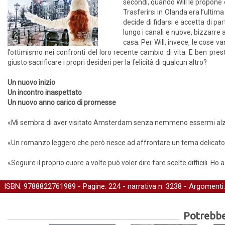
secondi, quando Will le propone 
Trasferirsi in Olanda era l’ulti
decide di fidarsi e accetta di pa
lungo i canali e nuove, bizzarre 
casa. Per Will, invece, le cose 
l’ottimismo nei confronti del loro recente cambio di vita. E ben pre
giusto sacrificare i propri desideri per la felicità di qualcun altro?
Un nuovo inizio
Un incontro inaspettato
Un nuovo anno carico di promesse
«Mi sembra di aver visitato Amsterdam senza nemmeno essermi alza
«Un romanzo leggero che però riesce ad affrontare un tema delicato
«Seguire il proprio cuore a volte può voler dire fare scelte difficili. H
ISBN: 9788822761989 - Pagine: 224 -
narrativa
n. 3238 - Argomenti
Potrebber