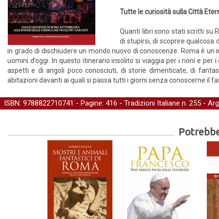
Tutte le curiosità sulla Città Ete
Quanti libri sono stati scritti s
di stupirsi, di scoprire qualcosa
in grado di dischiudere un mondo nuovo di conoscenze. Roma è un ins
uomini d’oggi. In questo itinerario insolito si viaggia per i rioni e per i
aspetti e di angoli poco conosciuti, di storie dimenticate, di fantas
abitazioni davanti ai quali si passa tutti i giorni senza conoscerne il 
ISBN: 9788822710741 - Pagine: 416 -
Tradizioni Italiane
n. 255 - Ar
Potrebber