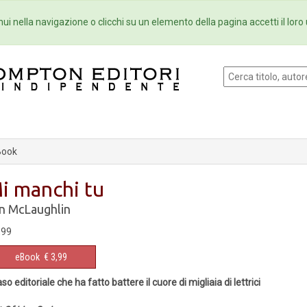
Eventi
Collane
Newsletter
Ebo
ui nella navigazione o clicchi su un elemento della pagina accetti il loro 
Book
i manchi tu
n McLaughlin
,99
eBook
€ 3,99
caso editoriale che ha fatto battere il cuore di migliaia di lettrici