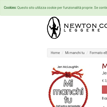
Home
Autori
Cookies:
Questo sito utilizza cookie per funzionalità proprie. Se contin
Home
Mi manchi tu
Formato e
M
Je
€ 3
Il 