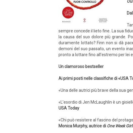
Out
Dal
Tan
sempre concede il lieto fine. La sua fid
la causa del suo dolore più grande. Po
duramente lottato? Finn non si dà pace.
demoni del suo passato, un evento inasp
pronto a lottare fino all’estremo per lei e
Un clamoroso bestseller
Ai primi posti nelle classifiche di «USA
«Una delle autrici più brave della sua g
«L’esordio di Jen McLaughlin è un gioiell
USA Today
«Chi può resistere al fascino del protago
Monica Murphy, autrice di
One Week Girlf