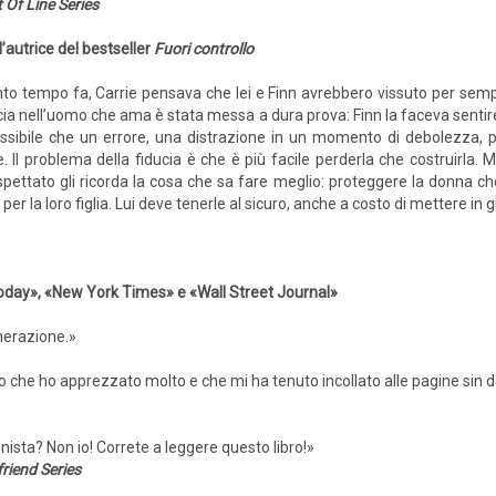
 Of Line Series
l’autrice del bestseller
Fuori controllo
to tempo fa, Carrie pensava che lei e Finn avrebbero vissuto per sempre
ucia nell’uomo che ama è stata messa a dura prova: Finn la faceva sentire
ssibile che un errore, una distrazione in un momento di debolezza, po
 Il problema della fiducia è che è più facile perderla che costruirla. 
ettato gli ricorda la cosa che sa fare meglio: proteggere la donna che
 per la loro figlia. Lui deve tenerle al sicuro, anche a costo di mettere in g
 Today», «New York Times» e «Wall Street Journal»
enerazione.»
o che ho apprezzato molto e che mi ha tenuto incollato alle pagine sin dal
nista? Non io! Correte a leggere questo libro!»
riend Series