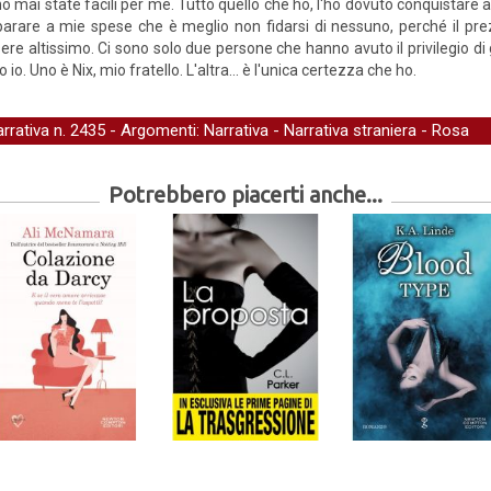
o mai state facili per me. Tutto quello che ho, l'ho dovuto conquistare a
arare a mie spese che è meglio non fidarsi di nessuno, perché il p
ere altissimo. Ci sono solo due persone che hanno avuto il privilegio di 
o io. Uno è Nix, mio fratello. L'altra... è l'unica certezza che ho.
arrativa
n. 2435 - Argomenti:
Narrativa
-
Narrativa straniera
-
Rosa
Potrebbero piacerti anche...