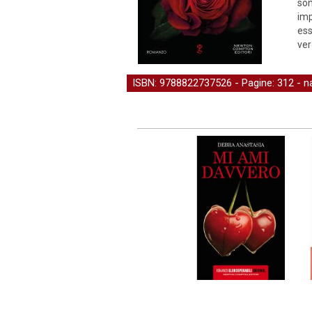
son
imp
ess
ver
ISBN: 9788822737526 - Pagine: 312 -
n