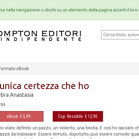
Eventi
Collane
Newsletter
Ebo
ui nella navigazione o clicchi su un elemento della pagina accetti il loro 
Formato eBook
'unica certezza che ho
bra Anastasia
,99
eBook
€ 5,99
Cop. flessibile
€ 12,90
o stato definito un pazzo, un violento, una bestia. E così ho lasciato ch
azza da indossare. Essere temuto, dopotutto, può essere comodo quando 