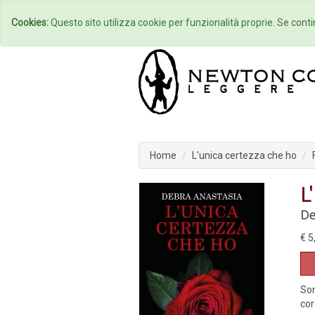
Home
Autori
Cookies:
Questo sito utilizza cookie per funzionalità proprie. Se contin
Home
L'unica certezza che ho
L
De
€ 5
Son
cor