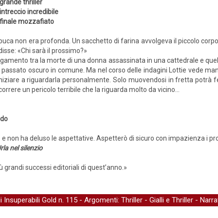
grande thriller
intreccio incredibile
finale mozzafiato
buca non era profonda. Un sacchetto di farina avvolgeva il piccolo corpo
 disse: «Chi sarà il prossimo?»
legamento tra la morte di una donna assassinata in una cattedrale e que
n passato oscuro in comune. Ma nel corso delle indagini Lottie vede man
iziare a riguardarla personalmente. Solo muovendosi in fretta potrà fer
orrere un pericolo terribile che la riguarda molto da vicino…
ndo
 e non ha deluso le aspettative. Aspetterò di sicuro con impazienza i pro
rla nel silenzio
ù grandi successi editoriali di quest’anno.»
li Insuperabili Gold
n. 115 - Argomenti:
Thriller
-
Gialli e Thriller
-
Narra