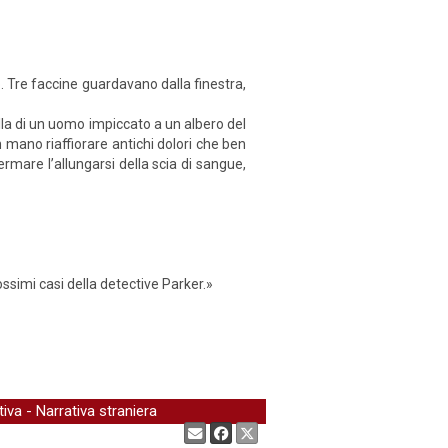
. Tre faccine guardavano dalla finestra,
lla di un uomo impiccato a un albero del
 mano riaffiorare antichi dolori che ben
mare l’allungarsi della scia di sangue,
ssimi casi della detective Parker.»
tiva
-
Narrativa straniera
Condividi: