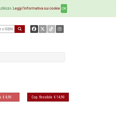
okstore
Contatti
utilizzo.
Leggi l'informativa sui cookie
OK
a
€ 4,90
Cop. flessibile
€ 14,90