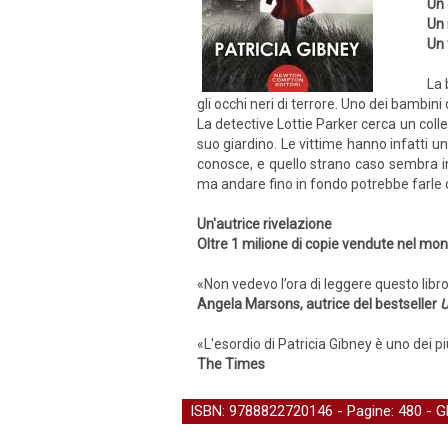
Un 
Un 
Un 
La 
gli occhi neri di terrore. Uno dei bambini
La detective Lottie Parker cerca un col
suo giardino. Le vittime hanno infatti u
conosce, e quello strano caso sembra in
ma andare fino in fondo potrebbe farle c
Un'autrice rivelazione
Oltre 1 milione di copie vendute nel mo
«Non vedevo l’ora di leggere questo libro
Angela Marsons, autrice del bestseller
U
«L'esordio di Patricia Gibney è uno dei pi
The Times
ISBN: 9788822720146 - Pagine: 480 -
G