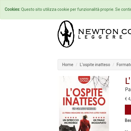
Home
Autori
Cookies:
Questo sito utilizza cookie per funzionalità proprie. Se contin
Home
L'ospite inatteso
Formato
L
Pa
€ 4
Bes