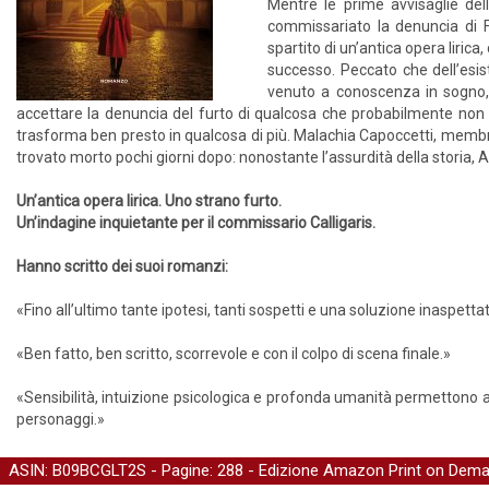
Mentre le prime avvisaglie del
commissariato la denuncia di F
spartito di un’antica opera liric
successo. Peccato che dell’esist
venuto a conoscenza in sogno, 
accettare la denuncia del furto di qualcosa che probabilmente non
trasforma ben presto in qualcosa di più. Malachia Capoccetti, membr
trovato morto pochi giorni dopo: nonostante l’assurdità della storia
Un’antica opera lirica. Uno strano furto.
Un’indagine inquietante per il commissario Calligaris.
Hanno scritto dei suoi romanzi:
«Fino all’ultimo tante ipotesi, tanti sospetti e una soluzione inaspett
«Ben fatto, ben scritto, scorrevole e con il colpo di scena finale.»
«Sensibilità, intuizione psicologica e profonda umanità permettono alla
personaggi.»
ASIN: B09BCGLT2S - Pagine: 288 -
Edizione Amazon Print on Dem