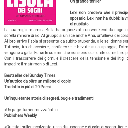
Un grande thriller
Lexi non credeva che il princi
sposarlo, Lexi non ha dubbi: la 
al nubilato.
La sua migliore amica Bella ha organizzato un weekend da sogno su 
sorella minore di Ed. Al gruppo si unisce anche Ana, un’allieva dei cor
Al loro arrivo l’isola si presenta da subito stupenda, e le sei donne s
Tuttavia, tra chiacchiere, confidenze e bevute sulla spiaggia, l’a
vengono a galla. Forse le sue amiche non sono così unite come Lexi p
Con il trascorrere dei giorni, e il crescere della tensione e dei liti
impedire il matrimonio di Lexi.
Bestseller del Sunday Times
Un’autrice da oltre un milione di copie
Tradotta in più di 20 Paesi
Un’inquietante storia di segreti, bugie e tradimenti
«Un page-turner mozzafiato.»
Publishers Weekly
«Questo thriller incalzante, ricco di suspense e di colpi di scena, tiene il