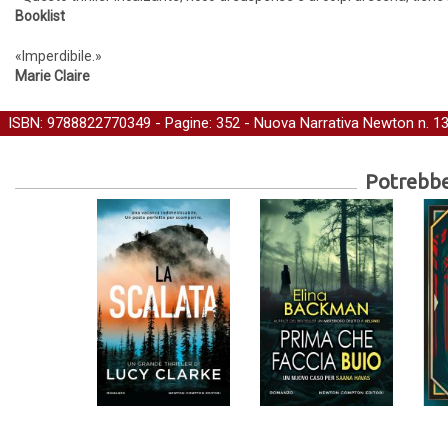
Booklist
«Imperdibile.»
Marie Claire
ISBN: 9788822770349 - Pagine: 352 -
Nuova Narrativa Newton
n. 1
Potrebber