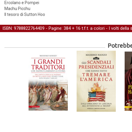
Ercolano e Pompei
Machu Picchu
Il tesoro di Sutton Hoo
ISBN: 9788822764409 - Pagine: 384 + 16 t.f.t. a colori -
I volti della 
Potrebber