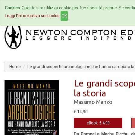
Cookies:
Questo sito utilizza cookie per funzionalità proprie. Se contin
Home
Autori
Eventi
Col
Leggi l'informativa sui cookie
OK
Home
Le grandi scoperte archeologiche che hanno cambiato la 
Le grandi scop
la storia
Massimo Manzo
€ 14,90
eBook
€ 4,99
Da Pompei a Machu Picchu, dall