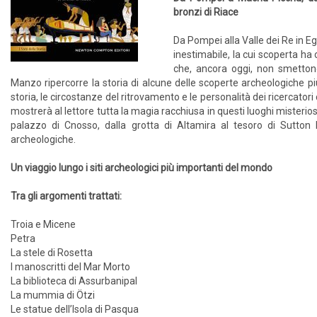
bronzi di Riace
Da Pompei alla Valle dei Re in Egi
inestimabile, la cui scoperta h
che, ancora oggi, non smettono
Manzo ripercorre la storia di alcune delle scoperte archeologiche pi
storia, le circostanze del ritrovamento e le personalità dei ricercatori 
mostrerà al lettore tutta la magia racchiusa in questi luoghi misterios
palazzo di Cnosso, dalla grotta di Altamira al tesoro di Sutton H
archeologiche.
Un viaggio lungo i siti archeologici più importanti del mondo
Tra gli argomenti trattati:
Troia e Micene
Petra
La stele di Rosetta
I manoscritti del Mar Morto
La biblioteca di Assurbanipal
La mummia di Ötzi
Le statue dell’Isola di Pasqua