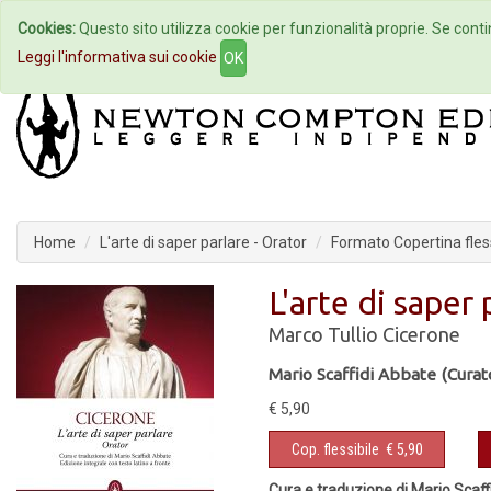
Cookies:
Questo sito utilizza cookie per funzionalità proprie. Se contin
Home
Autori
Eventi
Col
Leggi l'informativa sui cookie
OK
Home
L'arte di saper parlare - Orator
Formato Copertina fless
L'arte di saper 
Marco Tullio Cicerone
Mario Scaffidi Abbate (Curat
€ 5,90
Cop. flessibile
€ 5,90
Cura e traduzione di Mario Scaffi