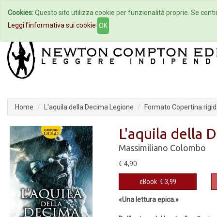
Cookies:
Questo sito utilizza cookie per funzionalità proprie. Se contin
Home
Autori
Eventi
Col
Leggi l'informativa sui cookie
OK
Home
L'aquila della Decima Legione
Formato Copertina rigi
L'aquila della
Massimiliano Colombo
€ 4,90
eBook
€ 3,99
«Una lettura epica.»