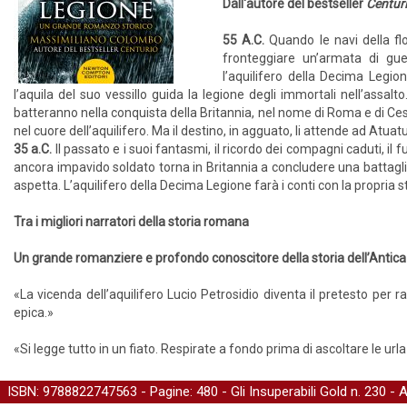
Dall'autore del bestseller
Centur
55 A.C.
Quando le navi della fl
fronteggiare un’armata di guer
l’aquilifero della Decima Legion
l’aquila del suo vessillo guida la legione degli immortali nell’assal
batteranno nella conquista della Britannia, nel nome di Roma e di Ces
nel cuore dell’aquilifero. Ma il destino, in agguato, li attende ad Atua
35 a.C.
Il passato e i suoi fantasmi, il ricordo dei compagni caduti, i
ancora impavido soldato torna in Britannia a concludere una battagli
aspetta. L’aquilifero della Decima Legione farà i conti con la propria st
Tra i migliori narratori della storia romana
Un grande romanziere e profondo conoscitore della storia dell’Anti
«La vicenda dell’aquilifero Lucio Petrosidio diventa il pretesto per r
epica.»
«Si legge tutto in un fiato. Respirate a fondo prima di ascoltare le urla
ISBN: 9788822747563 - Pagine: 480 -
Gli Insuperabili Gold
n. 230 - 