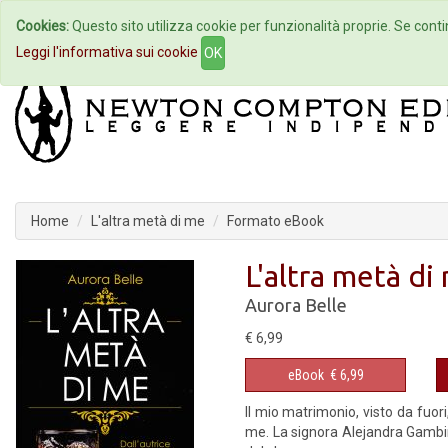
Cookies:
Questo sito utilizza cookie per funzionalità proprie. Se contin
Home
Autori
Eventi
Col
Leggi l'informativa sui cookie
OK
Home
L'altra metà di me
Formato eBook
L'altra metà di
Aurora Belle
€ 6,99
eBook
€ 6,99
Il mio matrimonio, visto da fuor
me. La signora Alejandra Gambino