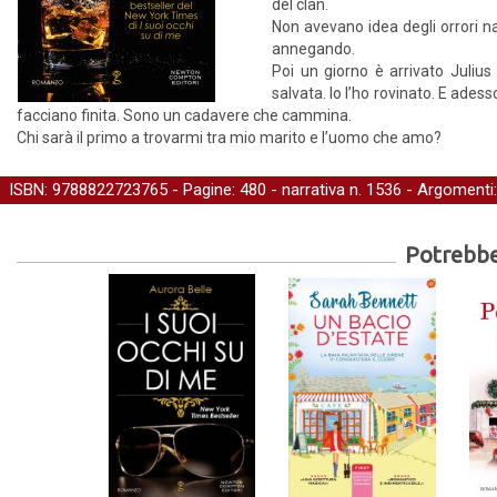
del clan.
Non avevano idea degli orrori n
annegando.
Poi un giorno è arrivato Julius 
salvata. Io l’ho rovinato. E ade
facciano finita. Sono un cadavere che cammina.
Chi sarà il primo a trovarmi tra mio marito e l’uomo che amo?
ISBN: 9788822723765 - Pagine: 480 -
narrativa
n. 1536 - Argomenti
Potrebber