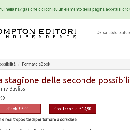
Eventi
Collane
Newsletter
Ebo
ui nella navigazione o clicchi su un elemento della pagina accetti il loro 
ssibilità
Formato eBook
a stagione delle seconde possibil
nny Bayliss
,99
eBook
€ 6,99
Cop. flessibile
€ 14,90
 è mai troppo tardi per tornare a sorridere