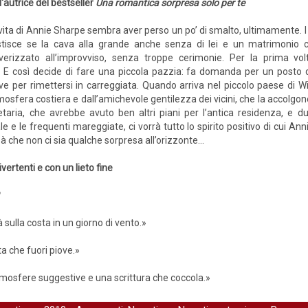
l'autrice del bestseller
Una romantica sorpresa solo per te
vita di Annie Sharpe sembra aver perso un po’ di smalto, ultimamente. I suo
tisce se la cava alla grande anche senza di lei e un matrimonio c
verizzato all’improvviso, senza troppe cerimonie. Per la prima vo
. E così decide di fare una piccola pazzia: fa domanda per un posto 
e per rimettersi in carreggiata. Quando arriva nel piccolo paese di W
mosfera costiera e dall’amichevole gentilezza dei vicini, che la accolgon
rietaria, che avrebbe avuto ben altri piani per l’antica residenza, 
le e le frequenti mareggiate, ci vorrà tutto lo spirito positivo di cui A
à che non ci sia qualche sorpresa all’orizzonte…
ertenti e con un lieto fine
?
 sulla costa in un giorno di vento.»
ta che fuori piove.»
tmosfere suggestive e una scrittura che coccola.»