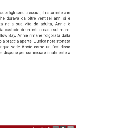
i figli sono cresciuti, il ristorante che
he durava da oltre ventisei anni si è
lta nella sua vita da adulta, Annie è
da custode di un’antica casa sul mare.
illow Bay, Annie rimane folgorata dalla
o a braccia aperte. L’unica nota stonata
e dunque vede Annie come un fastidioso
nnie dispone per cominciare finalmente a