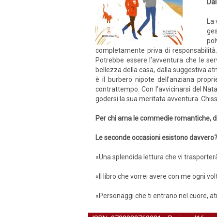
Dal
La 
ges
pol
completamente priva di responsabilità
Potrebbe essere l’avventura che le serv
bellezza della casa, dalla suggestiva at
è il burbero nipote dell’anziana prop
contrattempo. Con l’avvicinarsi del Nata
godersi la sua meritata avventura. Chiss
Per chi ama le commedie romantiche, div
Le seconde occasioni esistono davvero
«Una splendida lettura che vi trasporterà
«Il libro che vorrei avere con me ogni vol
«Personaggi che ti entrano nel cuore, a