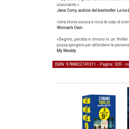
scioccante.»
Jane Corry, autrice del bestseller
Le tre
«Una storia oscura e ricca di colpi di sc
Woman’s Own
«Segreti, perdita e rimorsi in un thril
possa spingere per difendere le person
My Weekly
ISBN: 9788822741011 - Pagine: 320 -
n