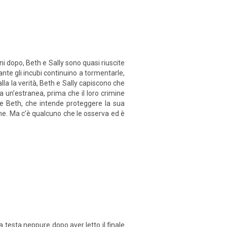
i dopo, Beth e Sally sono quasi riuscite
tante gli incubi continuino a tormentarle,
la la verità, Beth e Sally capiscono che
a un’estranea, prima che il loro crimine
e Beth, che intende proteggere la sua
ne. Ma c’è qualcuno che le osserva ed è
 testa neppure dopo aver letto il finale