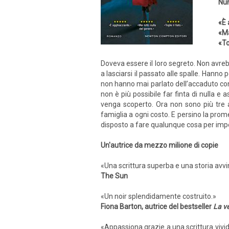
Num
«È 
«Ma
«To
Doveva essere il loro segreto. Non avreb
a lasciarsi il passato alle spalle. Hanno 
non hanno mai parlato dell’accaduto con 
non è più possibile far finta di nulla e
venga scoperto. Ora non sono più tre 
famiglia a ogni costo. E persino la pro
disposto a fare qualunque cosa per impe
Un'autrice da mezzo milione di copie
«Una scrittura superba e una storia avvin
The Sun
«Un noir splendidamente costruito.»
Fiona Barton, autrice del bestseller
La v
«Appassiona grazie a una scrittura vivid