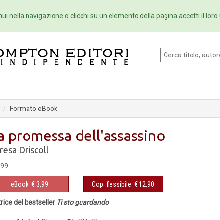
Eventi
Collane
Newsletter
Ebo
ui nella navigazione o clicchi su un elemento della pagina accetti il loro 
Formato eBook
a promessa dell'assassino
resa Driscoll
,99
eBook
€ 3,99
Cop. flessibile
€ 12,90
rice del bestseller
Ti sto guardando