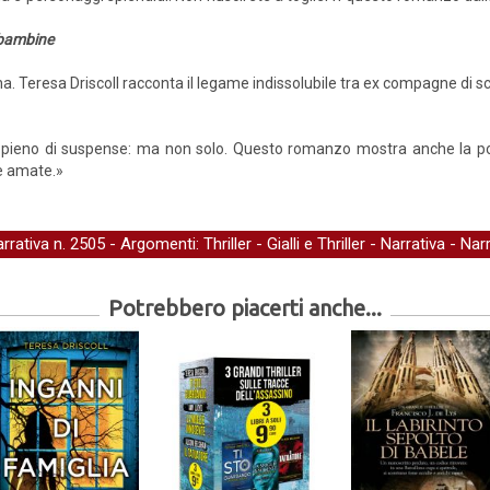
 bambine
ena. Teresa Driscoll racconta il legame indissolubile tra ex compagne di s
ler pieno di suspense: ma non solo. Questo romanzo mostra anche la pot
e amate.»
arrativa
n. 2505 - Argomenti:
Thriller
-
Gialli e Thriller
-
Narrativa
-
Narr
Potrebbero piacerti anche...