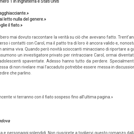
ero 1 in Inghilterra e Stati Uniti
agghiacciante.»
i letto nulla del genere.»
glie il fiato.»
bero mai dovuto raccontare la verità su ciò che avevano fatto. Trent’ann
perso i contatti con Carol, ma il patto tra di loro è ancora valido e, nonos
anima viva. Quando però novità scioccanti minacciano di riportare a gal
 assumono un investigatore privato per rintracciare Carol, ormai diventat
adolescenti spaventate. Adesso hanno tutto da perdere. Specialment
messa di non rivelare mai l’accaduto potrebbe essere messa in discussio
dire che parlino.
cente vi terranno con il fiato sospeso fino all’ultima pagina.»
edova
a e personaggi splendidi. Non riuscirete a togliervi questo romanzo dalla