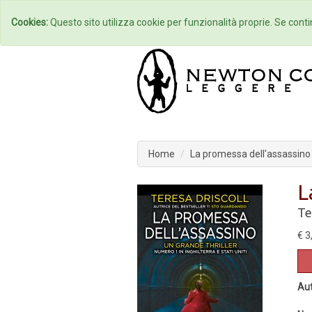
Home
Autori
Cookies:
Questo sito utilizza cookie per funzionalità proprie. Se contin
Home
La promessa dell'assassino
L
Te
€ 3
Aut