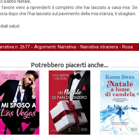
o Babbo Natale,
 favore vieni a riprenderti il completo che hai lasciato a casa mia. Se
toria dopo che l’hai lasciato sul pavimento della mia stanza, ti sbagliavi.
diali saluti
arrativa
n. 2677 - Argomenti:
Narrativa
-
Narrativa straniera
-
Rosa
Potrebbero piacerti anche...