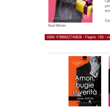
Car
per
tin
Cor
Noel Winter
ISBN: 9788822745828 - Pagine: 100 -
n