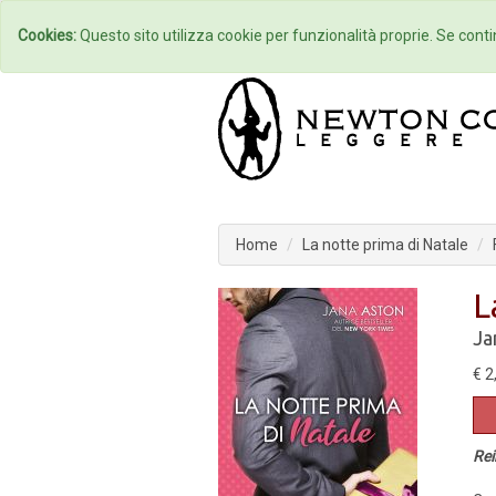
Home
Autori
Cookies:
Questo sito utilizza cookie per funzionalità proprie. Se contin
Home
La notte prima di Natale
L
Ja
€ 2
Rei