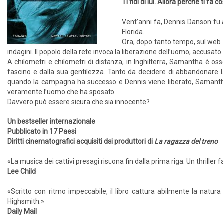
Ti fidi di lui. Allora perché ti fa 
Vent’anni fa, Dennis Danson fu a
Florida.
Ora, dopo tanto tempo, sul web 
indagini. Il popolo della rete invoca la liberazione dell’uomo, accusat
A chilometri e chilometri di distanza, in Inghilterra, Samantha è osses
fascino e dalla sua gentilezza. Tanto da decidere di abbandonare la 
quando la campagna ha successo e Dennis viene liberato, Samantha 
veramente l’uomo che ha sposato.
Davvero può essere sicura che sia innocente?
Un bestseller internazionale
Pubblicato in 17 Paesi
Diritti cinematografici acquisiti dai produttori di
La ragazza del treno
«La musica dei cattivi presagi risuona fin dalla prima riga. Un thriller f
Lee Child
«Scritto con ritmo impeccabile, il libro cattura abilmente la natu
Highsmith.»
Daily Mail