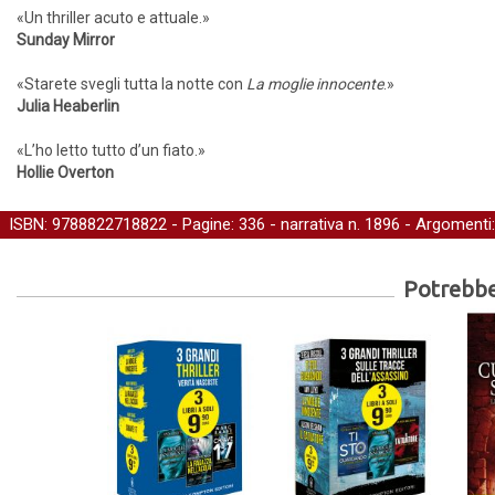
«Un thriller acuto e attuale.»
Sunday Mirror
«Starete svegli tutta la notte con
La moglie innocente
.»
Julia Heaberlin
«L’ho letto tutto d’un fiato.»
Hollie Overton
ISBN: 9788822718822 - Pagine: 336 -
narrativa
n. 1896 - Argomenti
Potrebber