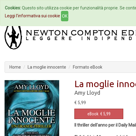
Cookies:
Questo sito utilizza cookie per funzionalità proprie. Se contin
Home
Autori
Eventi
Col
Leggi l'informativa sui cookie
OK
Home
La moglie innocente
Formato eBook
La moglie inn
Amy Lloyd
€ 5,99
eBook
€ 5,99
Il thriller dell'anno per il Daily Mai