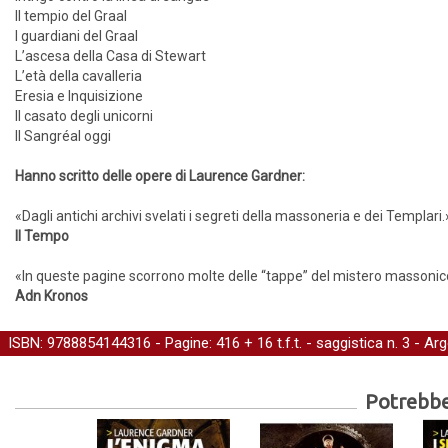
Il tempio del Graal
I guardiani del Graal
L’ascesa della Casa di Stewart
L’età della cavalleria
Eresia e Inquisizione
Il casato degli unicorni
Il Sangréal oggi
Hanno scritto delle opere di Laurence Gardner:
«Dagli antichi archivi svelati i segreti della massoneria e dei Templari.
Il Tempo
«In queste pagine scorrono molte delle “tappe” del mistero massonic
Adn Kronos
ISBN: 9788854144316 - Pagine: 416 + 16 t.f.t. -
saggistica
n. 3 - Ar
Potrebber