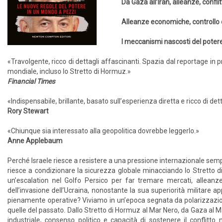
Da Gaza all’Iran, alleanze, conflit
Alleanze economiche, controllo d
I meccanismi nascosti del potere
«Travolgente, ricco di dettagli affascinanti. Spazia dal reportage in p
mondiale, incluso lo Stretto di Hormuz.»
Financial Times
«Indispensabile, brillante, basato sull’esperienza diretta e ricco di dett
Rory Stewart
«Chiunque sia interessato alla geopolitica dovrebbe leggerlo.»
Anne Applebaum
Perché Israele riesce a resistere a una pressione internazionale sempr
riesce a condizionare la sicurezza globale minacciando lo Stretto d
un’escalation nel Golfo Persico per far tremare mercati, alleanze
dell’invasione dell’Ucraina, nonostante la sua superiorità militare a
pienamente operative? Viviamo in un’epoca segnata da polarizzazione, 
quelle del passato. Dallo Stretto di Hormuz al Mar Nero, da Gaza al Ma
industriale, consenso politico e capacità di sostenere il conflit