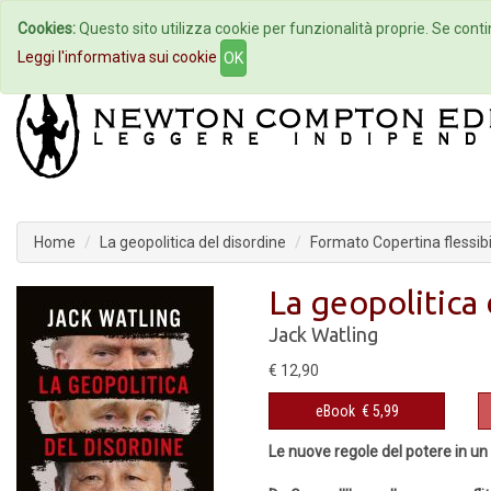
Cookies:
Questo sito utilizza cookie per funzionalità proprie. Se contin
Home
Autori
Eventi
Col
Leggi l'informativa sui cookie
OK
Home
La geopolitica del disordine
Formato Copertina flessibi
La geopolitica 
Jack Watling
€ 12,90
eBook
€ 5,99
Le nuove regole del potere in u