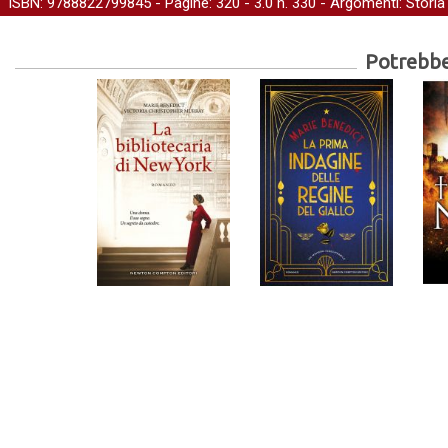
ISBN: 9788822799845 - Pagine: 320 -
3.0
n. 330 - Argomenti:
Storia
Potrebber