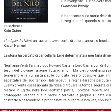
«Coinvolgente... C’è davvero mol
Publishers Weekly
«Un racconto sulla storia delle 
il meglio di sé quando si tratt
eccezione!»
Kate Quinn
«
La figlia del Nilo
è un racconto avvincente di dolore, amore e trionfo,
Kristin Harmel
La storia ha cercato di cancellarla. Lei è determinata a non farla dime
Negli anni Venti, l’archeologo Howard Carter e Lord Carnarvon di High
tesori del giovane faraone Tutankhamon. Ma dietro quell’impresa a
temerario e la cui instancabile curiosità resero possibile quel r
aspettative del suo tempo: Hatshepsut, la regina-faraone perduta d’
Evelyn diventa ossessionata dall’idea di trovare la tomba segreta di Ha
restare in Egitto, nella loro legittima patria, i preziosi reperti. 
proteggere l’eredità di suo padre o forgiare la propria. Questa è
costrette a nascondere la propria natura durante la loro vita, eppure 