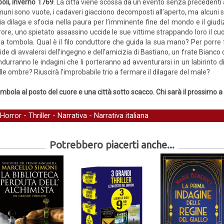
oli, inverno 1769
. La città viene scossa da un evento senza precedent
uni sono vuote, i cadaveri giacciono decomposti all’aperto, ma alcuni son
lia dilaga e sfocia nella paura per l’imminente fine del mondo e il giudi
rore, uno spietato assassino uccide le sue vittime strappando loro il c
la tombola. Qual è il filo conduttore che guida la sua mano? Per porre fi
de di avvalersi dell’ingegno e dell’amicizia di Bastiano, un frate Bianco 
durranno le indagini che li porteranno ad avventurarsi in un labirinto d
le ombre? Riuscirà l’improbabile trio a fermare il dilagare del male?
ombola al posto del cuore e una città sotto scacco. Chi sarà il prossimo a
Horror
-
Thriller
-
Narrativa
-
Narrativa italiana
Potrebbero piacerti anche...