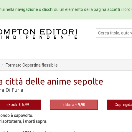
Eventi
Collane
Newsletter
Ebo
ui nella navigazione o clicchi su un elemento della pagina accetti il loro 
Formato Copertina flessibile
a città delle anime sepolte
ra Di Furia
eBook
€ 6,99
2 libri a € 9,90
Cop. rigid
mondo è capovolto.
ivi sottoterra, i morti sopra.