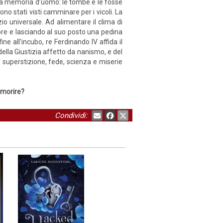
i a memoria d’uomo: le tombe e le fosse
o stati visti camminare per i vicoli. La
zio universale. Ad alimentare il clima di
uore e lasciando al suo posto una pedina
ne all’incubo, re Ferdinando IV affida il
della Giustizia affetto da nanismo, e del
i superstizione, fede, scienza e miserie
 morire?
Condividi: