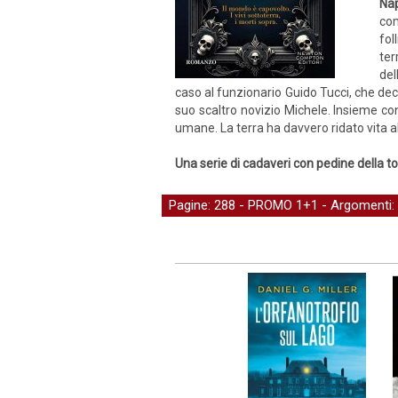
Nap
com
fol
ter
del
caso al funzionario Guido Tucci, che deci
suo scaltro novizio Michele. Insieme con
umane. La terra ha davvero ridato vita al
Una serie di cadaveri con pedine della t
Pagine: 288 -
PROMO 1+1
- Argomenti: