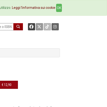
okstore
Contatti
utilizzo.
Leggi l'informativa sui cookie
OK
a
€ 12,90