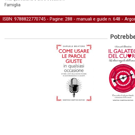
Famiglia
ISBN: 9788822770745 - Pagine: 288 -
manuali e guide
n. 648 - Argo
Potrebber