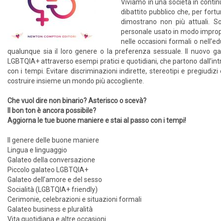
Viviamo in una società in conti
dibattito pubblico che, per fort
dimostrano non più attuali. S
personale usato in modo impropri
nelle occasioni formali o nell’e
qualunque sia il loro genere o la preferenza sessuale. Il nuovo ga
LGBTQIA+ attraverso esempi pratici e quotidiani, che partono dall’int
con i tempi. Evitare discriminazioni indirette, stereotipi e pregiudi
costruire insieme un mondo più accogliente.
Che vuol dire non binario? Asterisco o scevà?
Il bon ton è ancora possibile?
Aggiorna le tue buone maniere e stai al passo con i tempi!
Il genere delle buone maniere
Lingua e linguaggio
Galateo della conversazione
Piccolo galateo LGBTQIA+
Galateo dell’amore e del sesso
Socialità (LGBTQIA+ friendly)
Cerimonie, celebrazioni e situazioni formali
Galateo business e pluralità
Vita quotidiana e altre occasioni