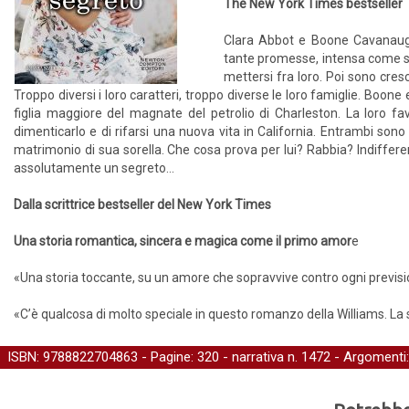
The New York Times bestseller
Clara Abbot e Boone Cavanaugh 
tante promesse, intensa come s
mettersi fra loro. Poi sono cresc
Troppo diversi i loro caratteri, troppo diverse le loro famiglie. Boo
figlia maggiore del magnate del petrolio di Charleston. La loro fa
dimenticarlo e di rifarsi una nuova vita in California. Entrambi sono
matrimonio di sua sorella. Che cosa prova per lui? Rabbia? Indiffe
assolutamente un segreto…
Dalla scrittrice bestseller del New York Times
Una storia romantica, sincera e magica come il primo amor
e
«Una storia toccante, su un amore che sopravvive contro ogni previsio
«C’è qualcosa di molto speciale in questo romanzo della Williams. La s
ISBN: 9788822704863 - Pagine: 320 -
narrativa
n. 1472 - Argomenti