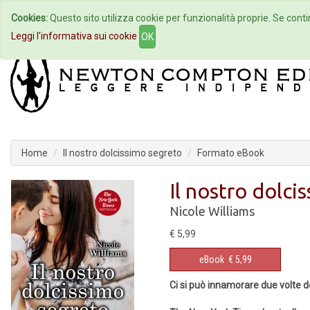
Cookies:
Questo sito utilizza cookie per funzionalità proprie. Se contin
Home
Autori
Eventi
Col
Leggi l'informativa sui cookie
OK
Home
Il nostro dolcissimo segreto
Formato eBook
Il nostro dolci
Nicole Williams
€ 5,99
eBook
€ 5,99
Ci si può innamorare due volte 