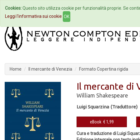
Cookies:
Questo sito utilizza cookie per funzionalità proprie. Se contin
Home
Autori
Eventi
Col
Leggi l'informativa sui cookie
OK
Home
Il mercante di Venezia
Formato Copertina rigida
Il mercante di
William Shakespeare
Luigi Squarzina (Traduttore)
eBook
€ 1,99
Cura e traduzione di Luigi Squar
Edizione integrale con testo ing