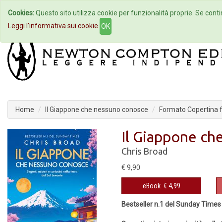
Cookies:
Questo sito utilizza cookie per funzionalità proprie. Se contin
Home
Autori
Eventi
Col
Leggi l'informativa sui cookie
OK
Home
Il Giappone che nessuno conosce
Formato Copertina fl
Il Giappone ch
Chris Broad
€ 9,90
eBook
€ 4,99
Bestseller n.1 del Sunday Times