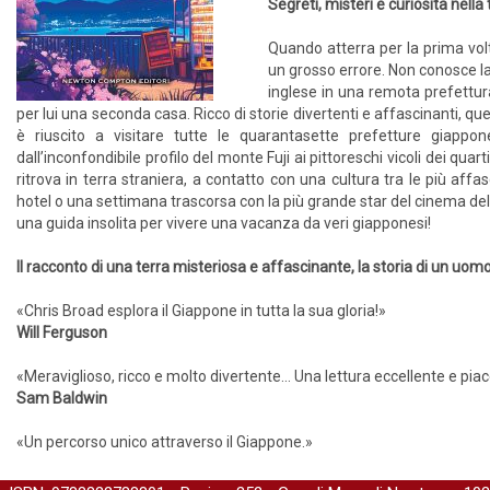
Segreti, misteri e curiosità nella
Quando atterra per la prima vo
un grosso errore. Non conosce la
inglese in una remota prefettura
per lui una seconda casa. Ricco di storie divertenti e affascinanti, ques
è riuscito a visitare tutte le quarantasette prefetture giappon
dall’inconfondibile profilo del monte Fuji ai pittoreschi vicoli dei qua
ritrova in terra straniera, a contatto con una cultura tra le più a
hotel o una settimana trascorsa con la più grande star del cinema del P
una guida insolita per vivere una vacanza da veri giapponesi!
Il racconto di una terra misteriosa e affascinante, la storia di un uo
«Chris Broad esplora il Giappone in tutta la sua gloria!»
Will Ferguson
«Meraviglioso, ricco e molto divertente… Una lettura eccellente e pia
Sam Baldwin
«Un percorso unico attraverso il Giappone.»