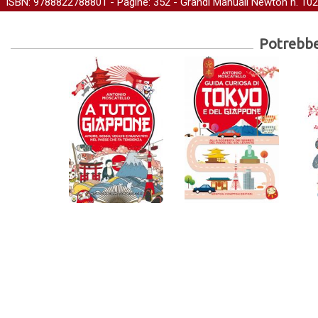
ISBN: 9788822788801 - Pagine: 352 -
Grandi Manuali Newton
n. 102
Potrebber