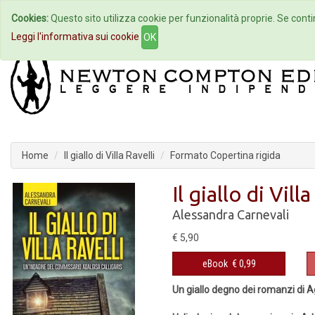
Cookies:
Questo sito utilizza cookie per funzionalità proprie. Se contin
Home
Autori
Eventi
Col
Leggi l'informativa sui cookie
OK
Home
Il giallo di Villa Ravelli
Formato Copertina rigida
Il giallo di Vill
Alessandra Carnevali
€ 5,90
eBook
€ 0,99
Un giallo degno dei romanzi di A