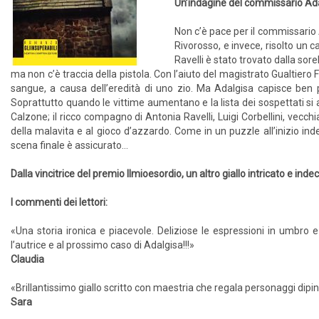
Un’indagine del commissario Adal
Non c’è pace per il commissario 
Rivorosso, e invece, risolto un c
Ravelli è stato trovato dalla sore
ma non c’è traccia della pistola. Con l’aiuto del magistrato Gualtiero 
sangue, a causa dell’eredità di uno zio. Ma Adalgisa capisce ben pr
Soprattutto quando le vittime aumentano e la lista dei sospettati si all
Calzone; il ricco compagno di Antonia Ravelli, Luigi Corbellini, vecc
della malavita e al gioco d’azzardo. Come in un puzzle all’inizio ind
scena finale è assicurato…
Dalla vincitrice del premio Ilmioesordio, un altro giallo intricato e indec
I commenti dei lettori:
«Una storia ironica e piacevole. Deliziose le espressioni in umbro
l’autrice e al prossimo caso di Adalgisa!!!»
Claudia
«Brillantissimo giallo scritto con maestria che regala personaggi dipinti
Sara