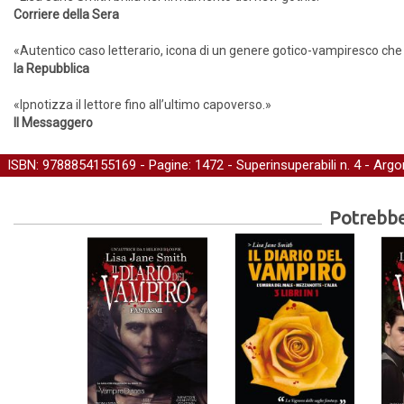
Corriere della Sera
«Autentico caso letterario, icona di un genere gotico-vampiresco che o
la Repubblica
«Ipnotizza il lettore fino all’ultimo capoverso.»
Il Messaggero
ISBN: 9788854155169 - Pagine: 1472 -
Superinsuperabili
n. 4 - Arg
Fantasy
Potrebber