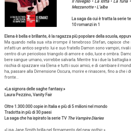
Il risveglio • La lotta • La furi
Mezzanotte • L’alba
La saga da cui è tratta la serie t
10 romanzi in 1
Elena è bella e brillante, è la ragazza più popolare della scuola, eppu
Ma quando nella sua vita irrompe il tenebroso Stefan, capisce che
infatti un antico segreto: lui e suo fratello Damon sono vampiri, rivali
centro di un pericoloso triangolo di amore e odio, luce e ombra. Damon
bere sangue umano, vorrebbe salvarla. Mentre tra i due la battaglia inf
rischia di spazzare via Elena e tutti i suoi amici, e di cambiare il m
ha, passare alla Dimensione Oscura, morire e rinascere, fino a che i du
fronte…
«La signora delle saghe fantasy.»
Laura Pezzino, Vanity Fair
Oltre 1.300.000 copie in Italia e più di 5 milioni nel mondo
Tradotta in più di 30 paesi
La saga che ha ispirato la serie TV
The Vampire Diaries
«Lisa Jane Smith brilla nel firmamento del new gothic.»