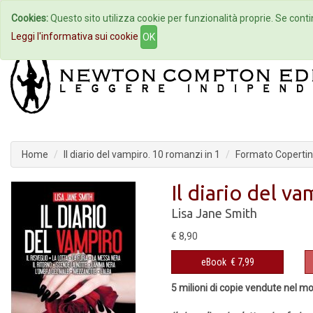
Cookies:
Questo sito utilizza cookie per funzionalità proprie. Se contin
Home
Autori
Eventi
Col
Leggi l'informativa sui cookie
OK
Home
Il diario del vampiro. 10 romanzi in 1
Formato Copertin
Il diario del v
Lisa Jane Smith
€ 8,90
eBook
€ 7,99
5 milioni di copie vendute nel m