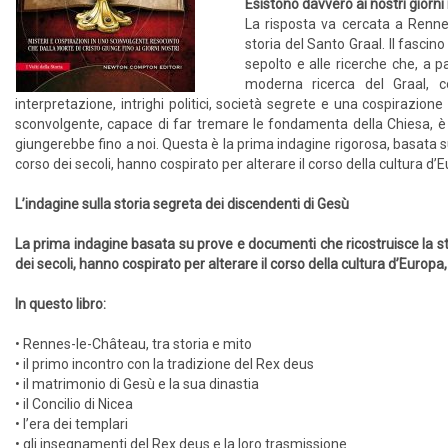
Esistono davvero ai nostri giorni
La risposta va cercata a Rennes-
storia del Santo Graal. Il fascin
sepolto e alle ricerche che, a p
moderna ricerca del Graal, con
interpretazione, intrighi politici, società segrete e una cospirazione 
sconvolgente, capace di far tremare le fondamenta della Chiesa, è 
giungerebbe fino a noi. Questa è la prima indagine rigorosa, basata su
corso dei secoli, hanno cospirato per alterare il corso della cultura d’
L’indagine sulla storia segreta dei discendenti di Gesù
La prima indagine basata su prove e documenti che ricostruisce la sto
dei secoli, hanno cospirato per alterare il corso della cultura d’Europa, 
In questo libro:
• Rennes-le-Château, tra storia e mito
• il primo incontro con la tradizione del Rex deus
• il matrimonio di Gesù e la sua dinastia
• il Concilio di Nicea
• l’era dei templari
• gli insegnamenti del Rex deus e la loro trasmissione