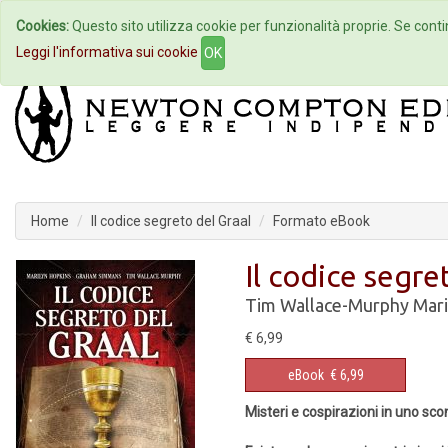
Cookies:
Questo sito utilizza cookie per funzionalità proprie. Se contin
Home
Autori
Eventi
Col
Leggi l'informativa sui cookie
OK
Home
Il codice segreto del Graal
Formato eBook
Il codice segre
Tim Wallace-Murphy
Mari
€ 6,99
eBook
€ 6,99
Misteri e cospirazioni in uno sco