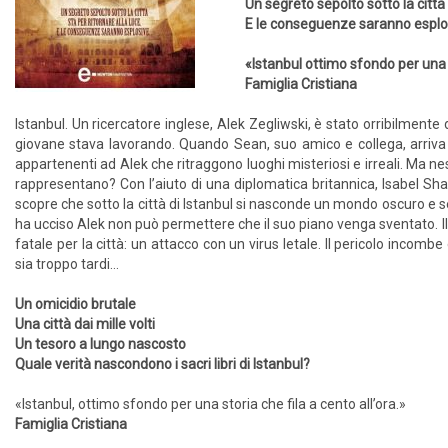
Un segreto sepolto sotto la città 
E le conseguenze saranno esplos
«Istanbul ottimo sfondo per una st
Famiglia Cristiana
Istanbul. Un ricercatore inglese, Alek Zegliwski, è stato orribilmente 
giovane stava lavorando. Quando Sean, suo amico e collega, arriva s
appartenenti ad Alek che ritraggono luoghi misteriosi e irreali. Ma n
rappresentano? Con l’aiuto di una diplomatica britannica, Isabel Sharp
scopre che sotto la città di Istanbul si nasconde un mondo oscuro e seg
ha ucciso Alek non può permettere che il suo piano venga sventato. Il 
fatale per la città: un attacco con un virus letale. Il pericolo incom
sia troppo tardi…
Un omicidio brutale
Una città dai mille volti
Un tesoro a lungo nascosto
Quale verità nascondono i sacri libri di Istanbul?
«Istanbul, ottimo sfondo per una storia che fila a cento all’ora.»
Famiglia Cristiana