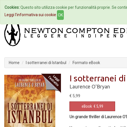
Cookies:
Questo sito utilizza cookie per funzionalità proprie. Se contin
Home
Autori
Eventi
Col
Leggi l'informativa sui cookie
OK
Home
I sotterranei di Istanbul
Formato eBook
I sotterranei di
Laurence O'Bryan
€ 5,99
eBook
€ 5,99
Un grande thriller di Laurence O