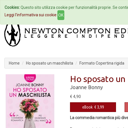
Cookies:
Questo sito utilizza cookie per funzionalità proprie. Se contin
Home
Autori
Eventi
Col
Leggi l'informativa sui cookie
OK
Home
Ho sposato un maschilista
Formato Copertina rigida
Ho sposato un 
Joanne Bonny
€ 4,90
eBook
€ 3,99
La commedia romantica più dive