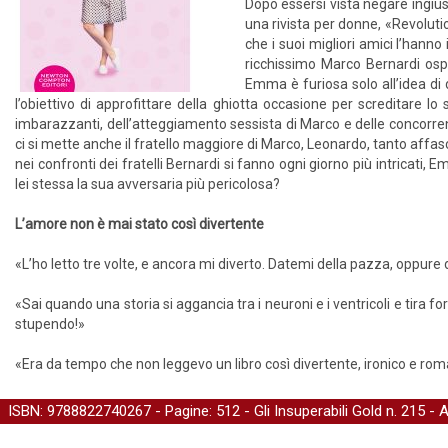
Dopo essersi vista negare ingi
una rivista per donne, «Revolut
che i suoi migliori amici l’hanno 
ricchissimo Marco Bernardi ospit
Emma è furiosa solo all’idea di
l’obiettivo di approfittare della ghiotta occasione per screditare l
imbarazzanti, dell’atteggiamento sessista di Marco e delle concorrent
ci si mette anche il fratello maggiore di Marco, Leonardo, tanto affa
nei confronti dei fratelli Bernardi si fanno ogni giorno più intricati,
lei stessa la sua avversaria più pericolosa?
L’amore non è mai stato così divertente
«L’ho letto tre volte, e ancora mi diverto. Datemi della pazza, oppur
«Sai quando una storia si aggancia tra i neuroni e i ventricoli e tira 
stupendo!»
«Era da tempo che non leggevo un libro così divertente, ironico e romant
ISBN: 9788822740267 - Pagine: 512 -
Gli Insuperabili Gold
n. 215 - 