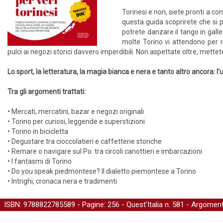
Torinesi e non, siete pronti a co
questa guida scoprirete che si 
potrete danzare il tango in gall
molte Torino vi attendono per ra
pulci ai negozi storici davvero imperdibili. Non aspettate oltre, mettet
Lo sport, la letteratura, la magia bianca e nera e tanto altro ancora: l
Tra gli argomenti trattati:
• Mercati, mercatini, bazar e negozi originali
• Torino per curiosi, leggende e superstizioni
• Torino in bicicletta
• Degustare tra cioccolatieri e caffetterie storiche
• Remare o navigare sul Po: tra circoli canottieri e imbarcazioni
• I fantasmi di Torino
• Do you speak piedmontese? Il dialetto piemontese a Torino
• Intrighi, cronaca nera e tradimenti
ISBN: 9788822785589 - Pagine: 256 -
Quest'Italia
n. 581 - Argoment