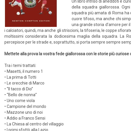
Un libro intriso di aneddoti e cur
della squadra giallorossa. Ogni
squadra più amata di Roma ha co
cuore tifoso, ma anche chi sim
una grande storia d’amore per il
i calciatori, quindi, ma anche gli striscioni, la tifoseria, le coppe sfio
moltissimi considerata la dodicesima maglia della squadra. La Ro
percepisce per le strade e, soprattutto, si porta sempre sempre semp
Mettete alla prova la vostra fede giallorossa con le storie più curios
Tra i temi trattati:
• Masetti, il numero 1
• La prima di Totti
• Le orecchie di Marco
• “Il tacco di Dio”
• “Bello de nonna”
• Uno come viola
• Campione del mondo
• Mazzone uno di noi
• Addio a Franco Sensi
• La Chiesa al centro del villaggio
• I primi sfottò alla Lazio