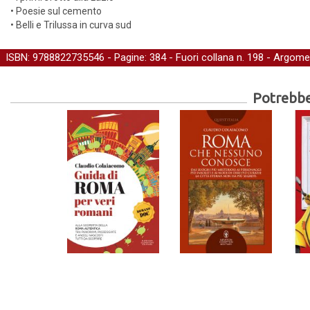
• Poesie sul cemento
• Belli e Trilussa in curva sud
ISBN: 9788822735546 - Pagine: 384 -
Fuori collana
n. 198 - Argome
Potrebber