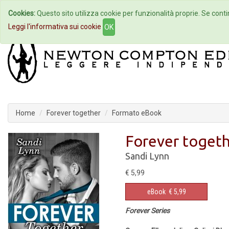
Cookies:
Questo sito utilizza cookie per funzionalità proprie. Se contin
Home
Autori
Eventi
Col
Leggi l'informativa sui cookie
OK
Home
Forever together
Formato eBook
Forever toget
Sandi Lynn
€ 5,99
eBook
€ 5,99
Forever Series