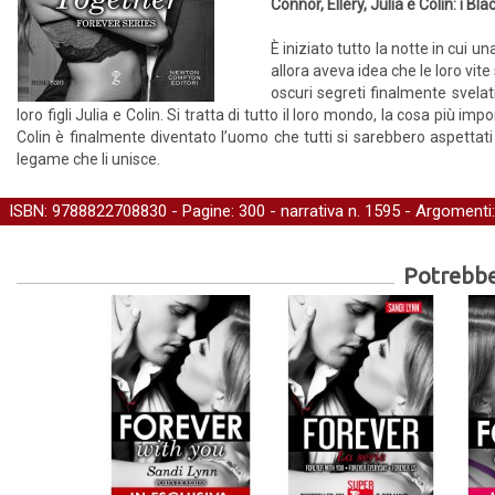
Connor, Ellery, Julia e Colin: i Bl
È iniziato tutto la notte in cui
allora aveva idea che le loro vi
oscuri segreti finalmente svelati 
loro figli Julia e Colin. Si tratta di tutto il loro mondo, la cosa più 
Colin è finalmente diventato l’uomo che tutti si sarebbero aspettati ch
legame che li unisce.
ISBN: 9788822708830 - Pagine: 300 -
narrativa
n. 1595 - Argomenti
Potrebber