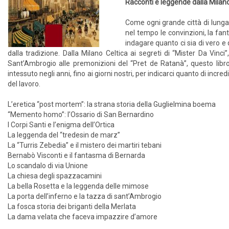
Racconti e leggende dalla Milano 
Come ogni grande città di lunga 
nel tempo le convinzioni, la fant
indagare quanto ci sia di vero e
dalla tradizione. Dalla Milano Celtica ai segreti di “Mister Da Vinc
Sant’Ambrogio alle premonizioni del “Pret de Ratanà”, questo libro
intessuto negli anni, fino ai giorni nostri, per indicarci quanto di incr
del lavoro.
L’eretica “post mortem”: la strana storia della Guglielmina boema
“Memento homo”: l’Ossario di San Bernardino
I Corpi Santi e l’enigma dell’Ortica
La leggenda del “tredesin de marz”
La “Turris Zebedia” e il mistero dei martiri tebani
Bernabò Visconti e il fantasma di Bernarda
Lo scandalo di via Unione
La chiesa degli spazzacamini
La bella Rosetta e la leggenda delle mimose
La porta dell’inferno e la tazza di sant’Ambrogio
La fosca storia dei briganti della Merlata
La dama velata che faceva impazzire d’amore