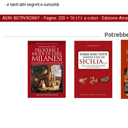
...e tanti altri segreti e curiosità
ASIN: B079V9GW6Y - Pagine: 320 + 16 t.f.t. a colori -
Edizione Ama
Potrebber