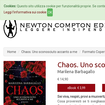
Cookies:
Questo sito utilizza cookie per funzionalità proprie. Se contin
Home
Autori
Eventi
Col
Leggi l'informativa sui cookie
OK
Home
Chaos. Uno sconosciuto accanto a me
Formato Coperti
Chaos. Uno sco
Marilena Barbagallo
€ 14,90
eBook
€ 3,99
Sei viva, respiri, provi a muovert
Cosa proveresti se ti svegliass