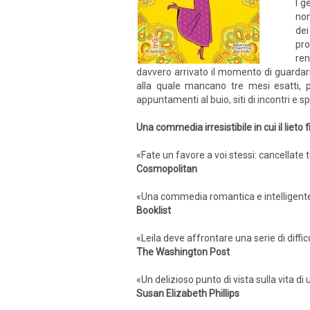
I g
non
dei
pro
ren
davvero arrivato il momento di guardarsi
alla quale mancano tre mesi esatti, 
appuntamenti al buio, siti di incontri e s
Una commedia irresistibile in cui il liet
«Fate un favore a voi stessi: cancellate t
Cosmopolitan
«Una commedia romantica e intelligente 
Booklist
«Leila deve affrontare una serie di diffi
The Washington Post
«Un delizioso punto di vista sulla vita d
Susan Elizabeth Phillips