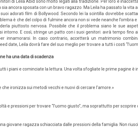
enitori di Leila Abid sono molto legati alla tradizione. Per loro è inaccettab
 sia ancora sposata con un bravo ragazzo. Ma Leila ha passato la vita
 suoi adorati film di Bollywood. Secondo lei la scintilla dovrebbe scatt
blema è che del colpo di fulmine ancora non si vede neanche l’ombra e l
derla piuttosto nervosa. Possibile che il problema siano le sue aspet
 intorno. E così, stringe un patto con i suoi genitori: avrà tempo fino a
per innamorarsi. In caso contrario, accetterà un matrimonio combin
peed date, Leila dovrà fare del suo meglio per trovare a tutti i costi “l’uo
o fine ha una data di scadenza
utti i piani e cominciate la lettura. Una volta sfogliate le prime pagine è 
che ironizza sui metodi vecchi e nuovi di cercare l’amore.»
coltà e pressioni per trovare “l’uomo giusto”, ma soprattutto per scoprir
i una giovane ragazza schiacciata dalle pressioni della famiglia. Non riusc