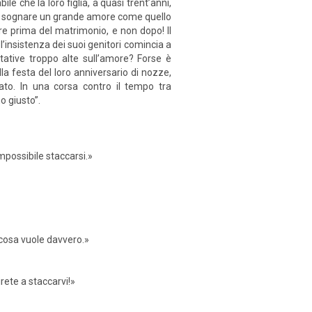
ile che la loro figlia, a quasi trent’anni,
 a sognare un grande amore come quello
are prima del matrimonio, e non dopo! Il
’insistenza dei suoi genitori comincia a
tative troppo alte sull’amore? Forse è
lla festa del loro anniversario di nozze,
ato. In una corsa contro il tempo tra
mo giusto”.
impossibile staccarsi.»
e cosa vuole davvero.»
irete a staccarvi!»