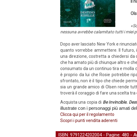
Il 
Ols
«So
nessuna avrebbe calamitato tutti i miei pe
Dopo aver lasciato New York e rinunciato
quanto vorrebbe ammettere. Il futuro,
una direzione, costretta a chiedersi da d
che ha amato più di chiunque altro e ch
consumato da un continuo tira e molla che
è proprio da lui che Rosie potrebbe rip
sfrontato, non è il tipo che chiede perm
sia un grande amico di Olsen rende tutto 
troverà il coraggio di fare una scelta tra
Acquista una copia di
Be Invincible. Dest
illustrate con i personaggi più amati del
Clicca qui per il regolamento
Scopri i punti vendita aderenti
ISBN: 9791224202004 - Pagine: 480 -
A