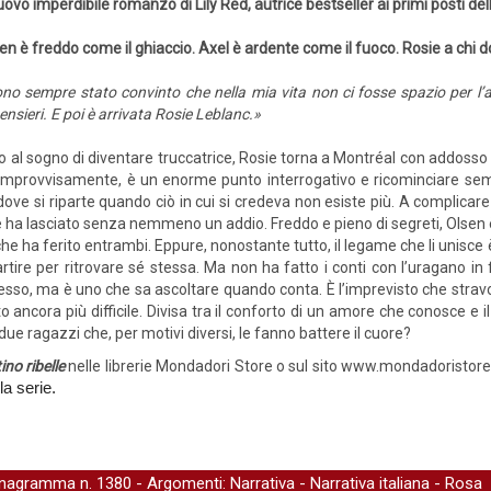
nuovo imperdibile romanzo di Lily Red, autrice bestseller ai primi posti del
en è freddo come il ghiaccio. Axel è ardente come il fuoco. Rosie a chi d
no sempre stato convinto che nella mia vita non ci fosse spazio per l
nsieri. E poi è arrivata Rosie Leblanc.»
 al sogno di diventare truccatrice, Rosie torna a Montréal con addosso il
 improvvisamente, è un enorme punto interrogativo e ricominciare sem
ove si riparte quando ciò in cui si credeva non esiste più. A complicare 
e ha lasciato senza nemmeno un addio. Freddo e pieno di segreti, Olsen
 ha ferito entrambi. Eppure, nonostante tutto, il legame che li unisce è 
artire per ritrovare sé stessa. Ma non ha fatto i conti con l’uragano 
esso, ma è uno che sa ascoltare quando conta. È l’imprevisto che stravol
ancora più difficile. Divisa tra il conforto di un amore che conosce e il r
 due ragazzi che, per motivi diversi, le fanno battere il cuore?
ino ribelle
nelle librerie Mondadori Store o sul sito www.mondadoristore.
la serie.
nagramma
n. 1380 - Argomenti:
Narrativa
-
Narrativa italiana
-
Rosa