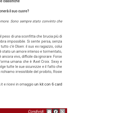
le classifiche
onerà il suo cuore?
’amore. Sono sempre stato convinto che
 peso di una sconfitta che brucia più di
bra impossibile. Si sente persa, senza
tutto c’è Olsen: il suo ex ragazzo, colui
 è stato un amore intenso e tormentato,
ancora vivo, difficile da ignorare. Forse
in forma umana che è Axel Croix. Sexy e
ge tutte le sue sicurezze e il fatto che
ichiamo irresistibile del proibito, Rosie
it e ricevi in omaggio
un kit con 6 card
Condividi: