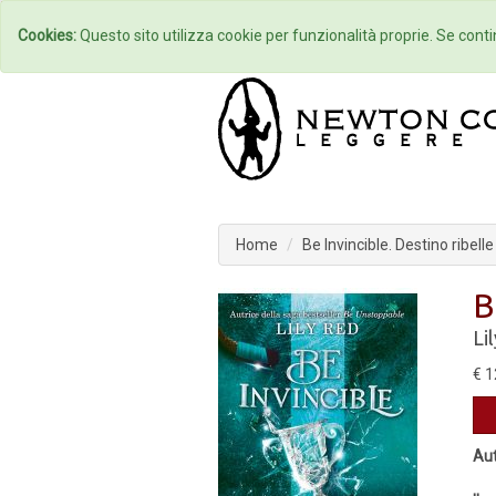
Home
Autori
Cookies:
Questo sito utilizza cookie per funzionalità proprie. Se contin
Home
Be Invincible. Destino ribelle
B
Li
€ 1
Aut