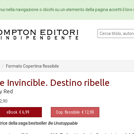
Eventi
Collane
Newsletter
Ebo
ui nella navigazione o clicchi su un elemento della pagina accetti il loro 
Formato Copertina flessibile
e Invincible. Destino ribelle
ly Red
2,90
eBook
€ 6,99
Cop. flessibile
€ 12,90
rice della saga bestseller
Be Unstoppable