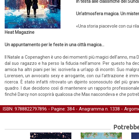
In testa alle classifiche del Sun
Un’atmosfera magica. Un mistero 
«Una storia piacevole con cui ril
Heat Magazine
Un appuntamento per le feste in una città magica...
Il Natale a Copenaghen è uno dei momenti più magici dell’anno, ma Da
dal suo ragazzo e ha perso la fiducia nell’amore. Per questo ha decis
amica ha altri piani per lei: iscriverla a un’app di incontri. Suo ma
Lorensen, un avvocato sexy e arrogante, con cui l’attrazione è imm
ricerca. È stato infatti ritrovato un dipinto sconosciuto del più gran
quadro. I due decidono così di mantenere un rapporto professionale. 
finché Darcy non scoprirà qualcosa che Max nascondeva e che potrebb
ISBN: 9788822797896 - Pagine: 384 -
Anagramma
n. 1338 - Argome
Potrebber