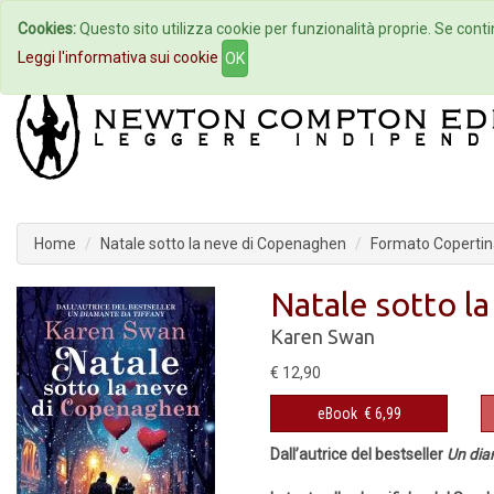
Cookies:
Questo sito utilizza cookie per funzionalità proprie. Se contin
Home
Autori
Eventi
Col
Leggi l'informativa sui cookie
OK
Home
Natale sotto la neve di Copenaghen
Formato Copertina
Natale sotto l
Karen Swan
€ 12,90
eBook
€ 6,99
Dall’autrice del bestseller
Un dia