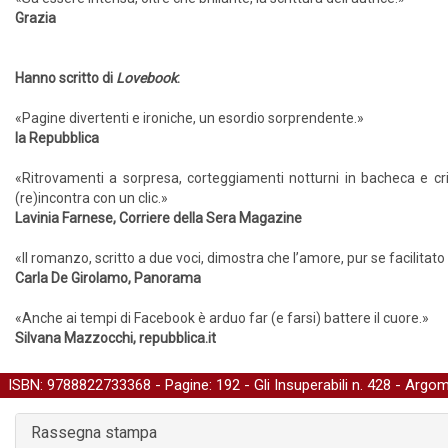
Grazia
Hanno scritto di
Lovebook
:
«Pagine divertenti e ironiche, un esordio sorprendente.»
la Repubblica
«Ritrovamenti a sorpresa, corteggiamenti notturni in bacheca e cr
(re)incontra con un clic.»
Lavinia Farnese, Corriere della Sera Magazine
«Il romanzo, scritto a due voci, dimostra che l’amore, pur se facilitat
Carla De Girolamo, Panorama
«Anche ai tempi di Facebook è arduo far (e farsi) battere il cuore.»
Silvana Mazzocchi, repubblica.it
ISBN: 9788822733368 - Pagine: 192 -
Gli Insuperabili
n. 428 - Argom
Rassegna stampa