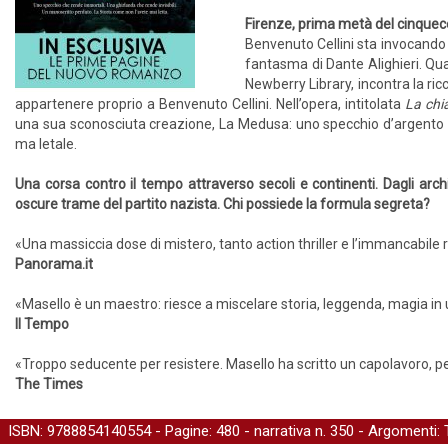
Firenze, prima metà del cinquece
Benvenuto Cellini sta invocando gl
fantasma di Dante Alighieri. Quat
Newberry Library, incontra la r
appartenere proprio a Benvenuto Cellini. Nell’opera, intitolata
La chia
una sua sconosciuta creazione, La Medusa: uno specchio d’argento che
ma letale.
Una corsa contro il tempo attraverso secoli e continenti. Dagli archiv
oscure trame del partito nazista. Chi possiede la formula segreta?
«Una massiccia dose di mistero, tanto action thriller e l’immancabile 
Panorama.it
«Masello è un maestro: riesce a miscelare storia, leggenda, magia in u
Il Tempo
«Troppo seducente per resistere. Masello ha scritto un capolavoro, p
The Times
ISBN: 9788854140554 - Pagine: 480 -
narrativa
n. 350 - Argomenti: