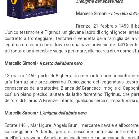
L’enigma dell’abate nero
Marcello Simoni •
L’eredità dell’
Firenze, 21 febbraio 1459. Il b
L’unico testimone è Tigrinus, un giovane ladro di origini ignote, arre
costretto a fronteggiare i tentativi di vendetta della famiglia della 
legata a un tesoro che si trova su una nave proveniente dall’Oriente.
affrontare un incredibile viaggio per mare, alla ricerca di un uomo s
Marcello Simoni •
Il patto dell’abate nero
13 marzo 1460, porto di Alghero. Un mercante ebreo incontra in se
un’informazione preziosissima: l’ubicazione del leggendario tesor
conoscenza della trattativa, Bianca de’ Brancacci, moglie di Capponi
così un piano preciso, aiutata da ladro fiorentino Tigrinus, che par
dell’oro di Gilarus. A Firenze, intanto, qualcuno cerca di impadronirsi d
Marcello Simoni •
L’enigma dell’abate nero
Estate 1461, Mar Ligure. Angelo Bruni, mercante navale e all’occor
saccheggiarla. A bordo, però, si nasconde una spia informata d
quell’informazione, Angelo pianifica di correre in soccorso del prela