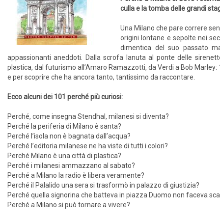
culla e la tomba delle grandi stag
Una Milano che pare correre senz
origini lontane e sepolte nei s
dimentica del suo passato ma c
appassionanti aneddoti. Dalla scrofa lanuta al ponte delle sirenet
plastica, dal futurismo all’Amaro Ramazzotti, da Verdi a Bob Marley:
e per scoprire che ha ancora tanto, tantissimo da raccontare.
Ecco alcuni dei 101 perché più curiosi:
Perché, come insegna Stendhal, milanesi si diventa?
Perché la periferia di Milano è santa?
Perché l’isola non è bagnata dall’acqua?
Perché l’editoria milanese ne ha viste di tutti i colori?
Perché Milano è una città di plastica?
Perché i milanesi ammazzano al sabato?
Perché a Milano la radio è libera veramente?
Perché il Palalido una sera si trasformò in palazzo di giustizia?
Perché quella signorina che batteva in piazza Duomo non faceva sc
Perché a Milano si può tornare a vivere?