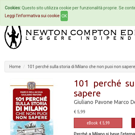
Cookies:
Questo sito utilizza cookie per funzionalità proprie. Se contin
Home
Autori
Eventi
Col
Leggi l'informativa sui cookie
OK
Home
101 perché sulla storia di Milano che non puoi non saper
101 perché su
sapere
Giuliano Pavone
Marco De
€ 5,99
eBook
€ 5,99
Perché a Milano si beve l’etern