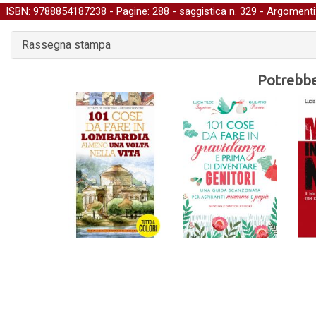
ISBN: 9788854187238 - Pagine: 288 -
saggistica
n. 329 - Argomenti
Rassegna stampa
Potrebber